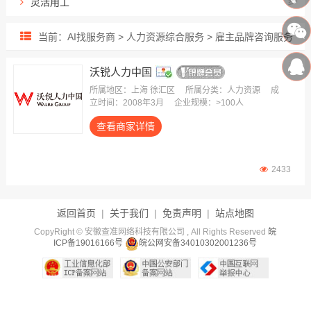
灵活用工
出海用工服务
当前：AI找服务商 > 人力资源综合服务 > 雇主品牌咨询服务
人力资源外包
招聘流程外包
沃锐人力中国
业务/岗位外包
所属地区：上海 徐汇区
所属分类：人力资源
成
立时间：2008年3月
企业规模：>100人
雇主责任险
查看商家详情
生产线外包
薪酬福利外包
员工健康保险
2433
返回首页
|
关于我们
|
免责声明
|
站点地图
CopyRight © 安徽查准网络科技有限公司 , All Rights Reserved
皖
ICP备19016166号
皖公网安备34010302001236号