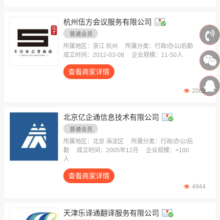
会议管理
货物托运
杭州伍方会议服务有限公司
印刷制作
摄影/影视
所属地区：浙江 杭州
所属分类：行政/办公/后勤
成立时间：2012-03-08
企业规模：11-50人
广告图文
查看商家详情
营销/公关
健康体检
2085
出国服务
北京亿企通信息技术有限公司
杂志/书刊
工作服/职业服
所属地区：北京 海淀区
所属分类：行政/办公/后
办公室装修
勤
成立时间：2005年12月
企业规模：>100
人
车辆维护/检修
查看商家详情
办公室/工位/厂房租赁
4944
天津乐译通翻译服务有限公司