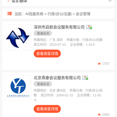
语言/翻译
礼品
当前：AI找服务商 > 行政/办公/后勤 > 会议管理
团餐
会展/会议
深圳市启航会议服务有限公司
保险
酒店
所属地区：广东 深圳
所属分类：行政/办公/后勤
成立时间：2010-07-12
企业规模：1-10人
物业
查看商家详情
旅行社
企业用车
1707
办公用品
北京燕泰会议服务有限公司
劳保用品
办公家具
所属地区：北京 通州区
所属分类：行政/办公/后
员工拓展
勤
成立时间：2004-01-15
企业规模：11-50
人
茶/酒/水
查看商家详情
净水设备
1563