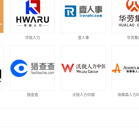
华锐人力
壹人事
华劳集
猎查查
沃锐人力中国
埃摩森人力