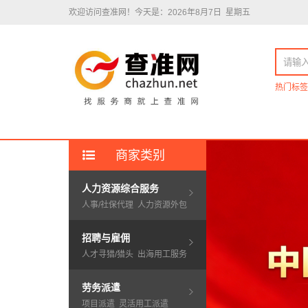
欢迎访问查准网！
今天是：2026年8月7日 星期五
热门标签
商家类别
人力资源综合服务
人事/社保代理
人力资源外包
招聘与雇佣
人才寻猎/猎头
出海用工服务
劳务派遣
项目派遣
灵活用工派遣