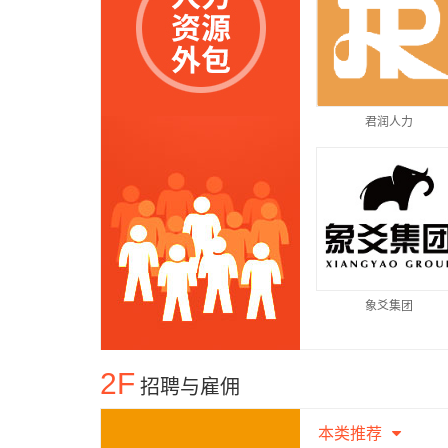
君润人力
象爻集团
2F
招聘与雇佣
本类推荐