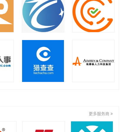
华劳集团
如是集团
上海向阳生涯企业管理咨询
有限公司
九州达业
金迈集团
君润人力
华锐人力
更多服务商
徽礼集