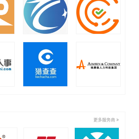
华劳集团
如是集团
上海向阳生涯企业管理咨询
有限公司
九州达业
金迈集团
君润人力
华锐人力
更多服务商
徽礼集