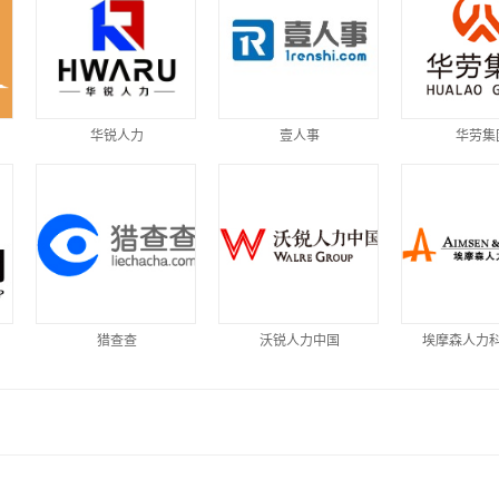
华锐人力
壹人事
华劳集
猎查查
沃锐人力中国
埃摩森人力