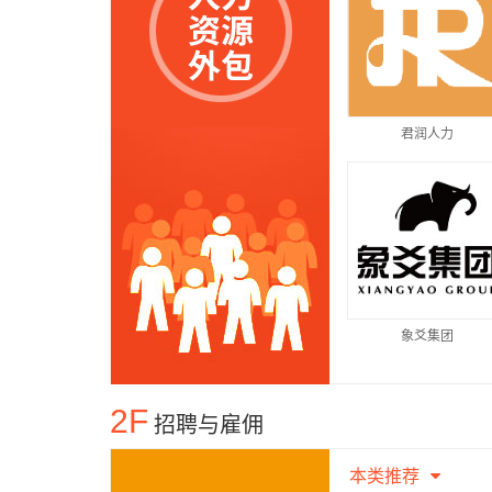
君润人力
象爻集团
2F
招聘与雇佣
本类推荐