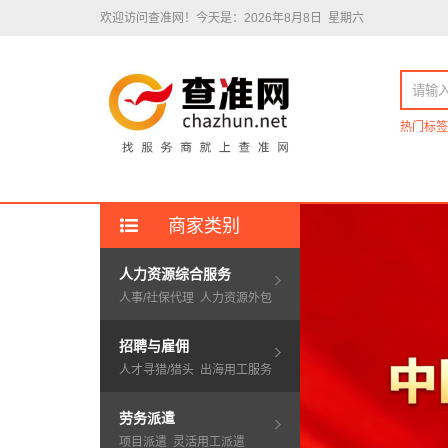
欢迎访问查准网！
今天是：2026年8月8日 星期六
热门标签
商家类别
人力资源综合服务
人事/社保代理
人力资源外包
招聘与雇佣
人才寻猎/猎头
出海用工服务
劳务派遣
项目派遣
灵活用工派遣