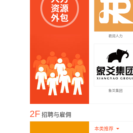
君润人力
象爻集团
2F
招聘与雇佣
本类推荐