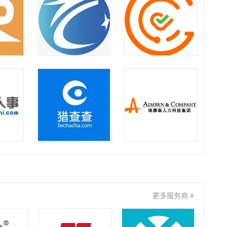
如是集团
上海向阳生涯企业管理咨询
有限公司
九州达业
金迈集团
君润人力
华锐人力
更多服务商
徽礼集