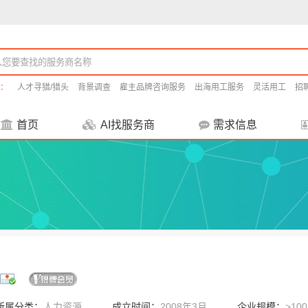
：
人才寻猎/猎头
背景调查
雇主品牌咨询服务
出海用工服务
灵活用工
招
首页
AI找服务商
需求信息
所属分类：
人力资源
成立时间：
2008年3月
企业规模：
>10