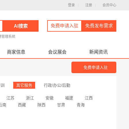
登录
|
注册
|
会员中心
免费申请入驻
免费发布需求
AI搜索
聘管理系统
商家信息
会议展会
新闻资讯
免费申请入驻
培训
其它服务
行政/办公/后勤
江苏
浙江
安徽
福建
江西
云南
西藏
陕西
甘肃
青海