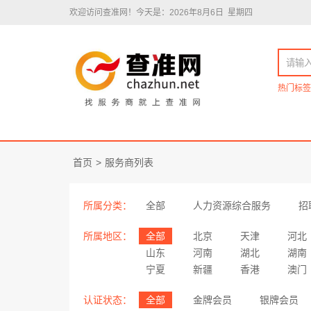
欢迎访问查准网！
今天是：2026年8月6日 星期四
热门标签
首页
>
服务商列表
所属分类：
全部
人力资源综合服务
招
所属地区：
全部
北京
天津
河北
山东
河南
湖北
湖南
宁夏
新疆
香港
澳门
认证状态：
全部
金牌会员
银牌会员