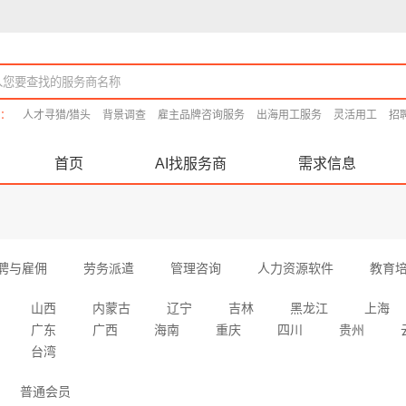
：
人才寻猎/猎头
背景调查
雇主品牌咨询服务
出海用工服务
灵活用工
招
首页
AI找服务商
需求信息
聘与雇佣
劳务派遣
管理咨询
人力资源软件
教育
山西
内蒙古
辽宁
吉林
黑龙江
上海
广东
广西
海南
重庆
四川
贵州
台湾
普通会员