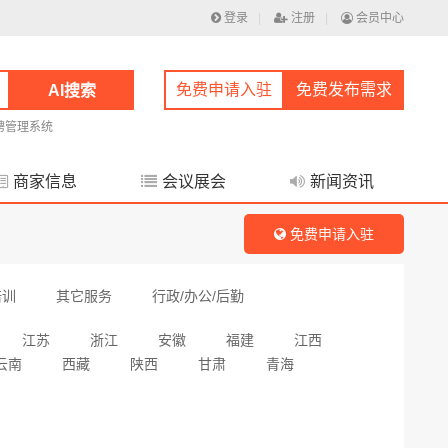
登录
|
注册
|
会员中心
免费申请入驻
免费发布需求
AI搜索
聘管理系统
商家信息
会议展会
新闻资讯
免费申请入驻
培训
其它服务
行政/办公/后勤
江苏
浙江
安徽
福建
江西
云南
西藏
陕西
甘肃
青海