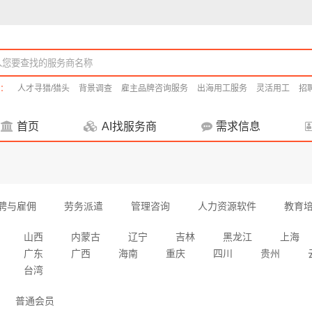
：
人才寻猎/猎头
背景调查
雇主品牌咨询服务
出海用工服务
灵活用工
招
首页
AI找服务商
需求信息
聘与雇佣
劳务派遣
管理咨询
人力资源软件
教育
山西
内蒙古
辽宁
吉林
黑龙江
上海
广东
广西
海南
重庆
四川
贵州
台湾
普通会员