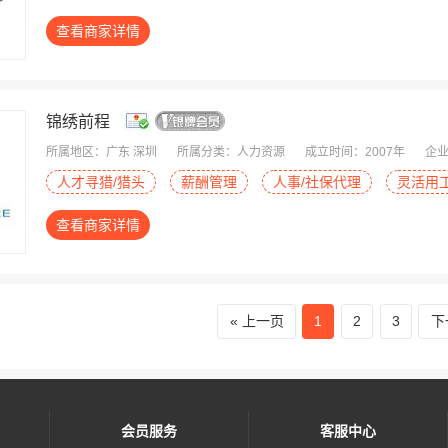
查看商家详情
锦绣前程
所属地区：广东 深圳
所属分类：人力资源
成立时间：2007年
企业
人才寻猎/猎头
薪酬管理
人事/社保代理
灵活用
查看商家详情
上一页
1
2
3
下
会员服务
客服中心