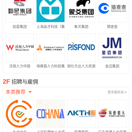
如是集团
上海品才科技（集
象爻集团
猎查查
团）有限公司
沃锐人力中国
埃摩森人力科技集
锐仕方达人力资源
金迈集团
团
集团
2F
招聘与雇佣
本类推荐
更多服务商