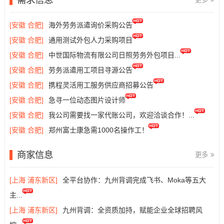
[安徽 合肥]
海外劳务派遣询价采购公告
[安徽 合肥]
通用测试外包人力采购项目
[安徽 合肥]
中世国际物流有限公司日照劳务外包项目...
[安徽 合肥]
劳务派遣用工项目寻源公告
[安徽 合肥]
携程灵活用工服务供应商招募公告
[安徽 合肥]
急寻一位动态图片设计师
[安徽 合肥]
我公司需要找一家代账公司，欢迎洽谈合作！...
[安徽 合肥]
郑州富士康急需1000名操作工！
商家信息
更多
[上海 浦东新区]
全平台协作：九州背调完成飞书、Moka等五大
主...
[上海 浦东新区]
九州背调：全资质加持，赋能企业全球招聘风