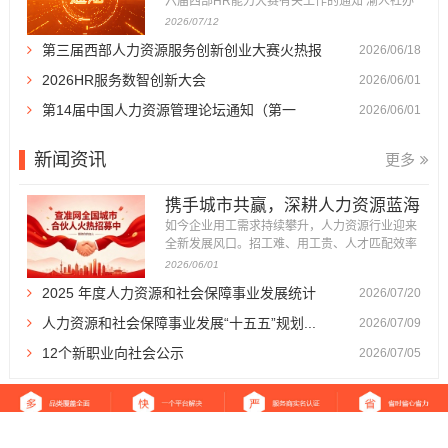
六届西部HR能力大赛有关工作的通知 渝人社办
〔2026〕86号 各区县（自治县）人力社保局，
2026/07/12
重庆高新区政务服务和社会事务中心、万盛经开
第三届西部人力资源服务创新创业大赛火热报
2026/06/18
区人力社保局，市级各部门人事（干部）处，有
关企事业单位人力资源部门： 为深入贯彻落实成
名...
2026HR服务数智创新大会
2026/06/01
渝地区双城经济圈建设战略部署，...
第14届中国人力资源管理论坛通知（第一
2026/06/01
轮）...
新闻资讯
更多
携手城市共赢，深耕人力资源蓝海
｜查准网全国...
如今企业用工需求持续攀升，人力资源行业迎来
全新发展风口。招工难、用工贵、人才匹配效率
低，成为万千企业发展的痛点，也催生了体量庞
2026/06/01
大、前景广阔的人力资源服务市场。 为加快全国
2025 年度人力资源和社会保障事业发展统计
2026/07/20
市场布局，深耕区域服务生态，查准网正式面向
全国各城市招募城市合伙人。我们以平台流量、
公报...
人力资源和社会保障事业发展“十五五”规划...
2026/07/09
品牌、运营体系为支撑，诚邀本...
12个新职业向社会公示
2026/07/05
返回首页
|
关于我们
|
免责声明
|
站点地图