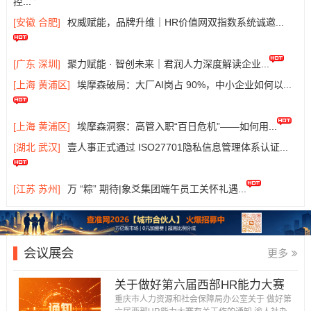
控...
[安徽 合肥]
权威赋能，品牌升维｜HR价值网双指数系统诚邀...
[广东 深圳]
聚力赋能 · 智创未来｜君润人力深度解读企业...
[上海 黄浦区]
埃摩森破局：大厂AI岗占 90%，中小企业如何以...
[上海 黄浦区]
埃摩森洞察：高管入职“百日危机”——如何用...
[湖北 武汉]
壹人事正式通过 ISO27701隐私信息管理体系认证...
[江苏 苏州]
万 “粽” 期待|象爻集团端午员工关怀礼遇...
会议展会
更多
关于做好第六届西部HR能力大赛
有关工作的通知...
重庆市人力资源和社会保障局办公室关于 做好第