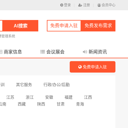
登录
|
注册
|
会员中心
免费申请入驻
免费发布需求
AI搜索
聘管理系统
商家信息
会议展会
新闻资讯
免费申请入驻
培训
其它服务
行政/办公/后勤
江苏
浙江
安徽
福建
江西
云南
西藏
陕西
甘肃
青海