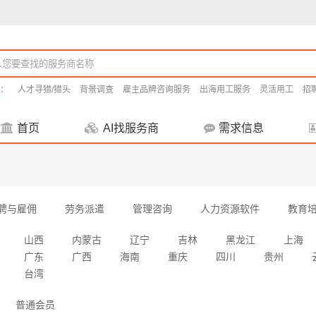
：
人才寻猎/猎头
背景调查
雇主品牌咨询服务
出海用工服务
灵活用工
招
首页
AI找服务商
需求信息
聘与雇佣
劳务派遣
管理咨询
人力资源软件
教育
山西
内蒙古
辽宁
吉林
黑龙江
上海
广东
广西
海南
重庆
四川
贵州
台湾
普通会员