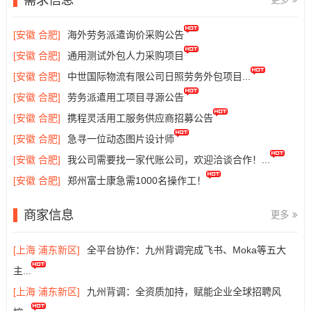
[安徽 合肥]
海外劳务派遣询价采购公告
[安徽 合肥]
通用测试外包人力采购项目
[安徽 合肥]
中世国际物流有限公司日照劳务外包项目...
[安徽 合肥]
劳务派遣用工项目寻源公告
[安徽 合肥]
携程灵活用工服务供应商招募公告
[安徽 合肥]
急寻一位动态图片设计师
[安徽 合肥]
我公司需要找一家代账公司，欢迎洽谈合作！...
[安徽 合肥]
郑州富士康急需1000名操作工！
商家信息
更多
[上海 浦东新区]
全平台协作：九州背调完成飞书、Moka等五大
主...
[上海 浦东新区]
九州背调：全资质加持，赋能企业全球招聘风