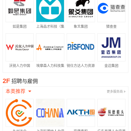
如是集团
上海品才科技（集
象爻集团
猎查查
团）有限公司
沃锐人力中国
埃摩森人力科技集
锐仕方达人力资源
金迈集团
团
集团
2F
招聘与雇佣
本类推荐
更多服务商