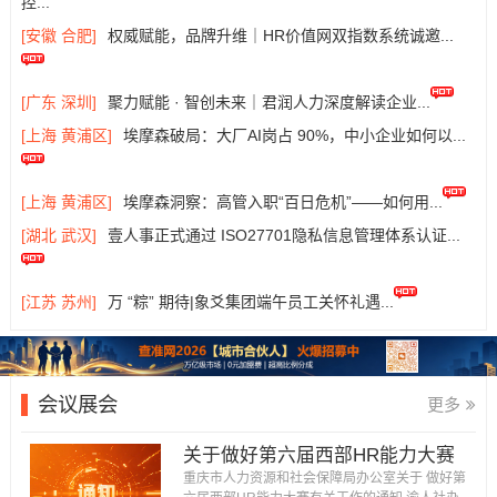
控...
[安徽 合肥]
权威赋能，品牌升维｜HR价值网双指数系统诚邀...
[广东 深圳]
聚力赋能 · 智创未来｜君润人力深度解读企业...
[上海 黄浦区]
埃摩森破局：大厂AI岗占 90%，中小企业如何以...
[上海 黄浦区]
埃摩森洞察：高管入职“百日危机”——如何用...
[湖北 武汉]
壹人事正式通过 ISO27701隐私信息管理体系认证...
[江苏 苏州]
万 “粽” 期待|象爻集团端午员工关怀礼遇...
会议展会
更多
关于做好第六届西部HR能力大赛
有关工作的通知...
重庆市人力资源和社会保障局办公室关于 做好第