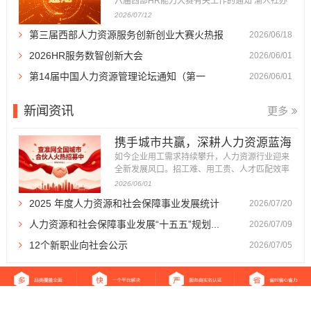
六届西部HR能力大赛有关工作的通知 渝人社办
〔2026〕86号 各区县（自治县）人力社保局，
2026/07/12
重庆高新区政务服务和社会事务中心、万盛经开
第三届西部人力资源服务创新创业大赛火热报
2026/06/18
区人力社保局，市级各部门人事（干部）处，有
关企事业单位人力资源部门： 为深入贯彻落实成
名...
2026HR服务数智创新大会
2026/06/01
渝地区双城经济圈建设战略部署，...
第14届中国人力资源管理论坛通知（第一
2026/06/01
轮）...
新闻资讯
更多
携手城市共赢，深耕人力资源蓝海
｜查准网全国...
如今企业用工需求持续攀升，人力资源行业迎来
全新发展风口。招工难、用工贵、人才匹配效率
低，成为万千企业发展的痛点，也催生了体量庞
2026/06/01
大、前景广阔的人力资源服务市场。 为加快全国
2025 年度人力资源和社会保障事业发展统计
2026/07/20
市场布局，深耕区域服务生态，查准网正式面向
全国各城市招募城市合伙人。我们以平台流量、
公报...
人力资源和社会保障事业发展“十五五”规划...
2026/07/09
品牌、运营体系为支撑，诚邀本...
12个新职业向社会公示
2026/07/05
返回首页
|
关于我们
|
免责声明
|
站点地图