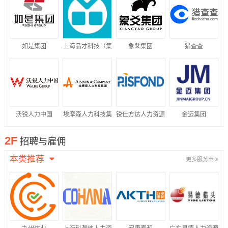
如是集团
上海品才科技（集
象爻集团
猎查查
团）有限公司
沃锐人力中国
埃摩森人力科技集
锐仕方达人力资源
金迈集团
团
集团
2F
招聘与雇佣
本类推荐
更多服务商