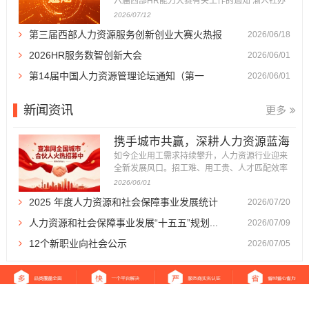
六届西部HR能力大赛有关工作的通知 渝人社办
〔2026〕86号 各区县（自治县）人力社保局，
2026/07/12
重庆高新区政务服务和社会事务中心、万盛经开
第三届西部人力资源服务创新创业大赛火热报
2026/06/18
区人力社保局，市级各部门人事（干部）处，有
关企事业单位人力资源部门： 为深入贯彻落实成
名...
2026HR服务数智创新大会
2026/06/01
渝地区双城经济圈建设战略部署，...
第14届中国人力资源管理论坛通知（第一
2026/06/01
轮）...
新闻资讯
更多
携手城市共赢，深耕人力资源蓝海
｜查准网全国...
如今企业用工需求持续攀升，人力资源行业迎来
全新发展风口。招工难、用工贵、人才匹配效率
低，成为万千企业发展的痛点，也催生了体量庞
2026/06/01
大、前景广阔的人力资源服务市场。 为加快全国
2025 年度人力资源和社会保障事业发展统计
2026/07/20
市场布局，深耕区域服务生态，查准网正式面向
全国各城市招募城市合伙人。我们以平台流量、
公报...
人力资源和社会保障事业发展“十五五”规划...
2026/07/09
品牌、运营体系为支撑，诚邀本...
12个新职业向社会公示
2026/07/05
返回首页
|
关于我们
|
免责声明
|
站点地图