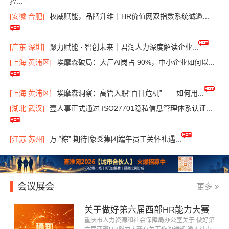
控...
[安徽 合肥]
权威赋能，品牌升维｜HR价值网双指数系统诚邀...
[广东 深圳]
聚力赋能 · 智创未来｜君润人力深度解读企业...
[上海 黄浦区]
埃摩森破局：大厂AI岗占 90%，中小企业如何以...
[上海 黄浦区]
埃摩森洞察：高管入职“百日危机”——如何用...
[湖北 武汉]
壹人事正式通过 ISO27701隐私信息管理体系认证...
[江苏 苏州]
万 “粽” 期待|象爻集团端午员工关怀礼遇...
会议展会
更多
关于做好第六届西部HR能力大赛
有关工作的通知...
重庆市人力资源和社会保障局办公室关于 做好第