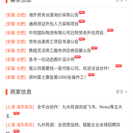
[安徽 合肥]
海外劳务派遣询价采购公告
[安徽 合肥]
通用测试外包人力采购项目
[安徽 合肥]
中世国际物流有限公司日照劳务外包项目...
[安徽 合肥]
劳务派遣用工项目寻源公告
[安徽 合肥]
携程灵活用工服务供应商招募公告
[安徽 合肥]
急寻一位动态图片设计师
[安徽 合肥]
我公司需要找一家代账公司，欢迎洽谈合作！...
[安徽 合肥]
郑州富士康急需1000名操作工！
商家信息
更多
[上海 浦东新区]
全平台协作：九州背调完成飞书、Moka等五大
主...
[上海 浦东新区]
九州背调：全资质加持，赋能企业全球招聘风